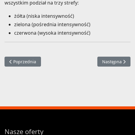
wszystkim podział na trzy strefy:
żółta (niska intensywność)
zielona (pośrednia intensywność)
czerwona (wysoka intensywność)
Poprzednia strona: WSG Tennis10's CUP by WILSON
Następna strona
Poprzednia
Następna
Nasze oferty