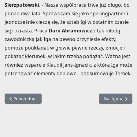
Sierzputowski
. - Nasza współpraca trwa już długo, bo
ponad dwa lata. Sprawdzam się jako sparingpartner i
jednocześnie cieszę się, że sztab Igi w ostatnim czasie
się rozrasta. Praca
Darii Abramowicz
z tak młodą
zawodniczką jak Iga na pewno przyniesie efekty,
pomoże poukładać w głowie pewne rzeczy, emocje i
pokazać kierunek, w jakim trzeba podążać. Ważna jest
również wsparcie Klaudii Jans-Ignacik, z którą Iga może
potrenować elementy deblowe - podsumowuje Tomek.
Poprzednia strona: Iga Świątek dotarła do 1/8 finału French 
Następna strona
Poprzednia
Następna