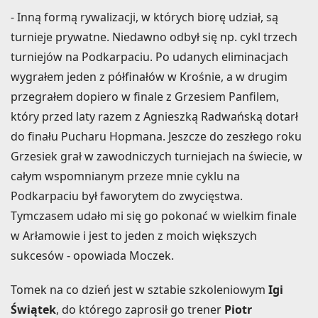
- Inną formą rywalizacji, w których biorę udział, są
turnieje prywatne. Niedawno odbył się np. cykl trzech
turniejów na Podkarpaciu. Po udanych eliminacjach
wygrałem jeden z półfinałów w Krośnie, a w drugim
przegrałem dopiero w finale z Grzesiem Panfilem,
który przed laty razem z Agnieszką Radwańską dotarł
do finału Pucharu Hopmana. Jeszcze do zeszłego roku
Grzesiek grał w zawodniczych turniejach na świecie, w
całym wspomnianym przeze mnie cyklu na
Podkarpaciu był faworytem do zwycięstwa.
Tymczasem udało mi się go pokonać w wielkim finale
w Arłamowie i jest to jeden z moich większych
sukcesów - opowiada Moczek.
Tomek na co dzień jest w sztabie szkoleniowym
Igi
Świątek
, do którego zaprosił go trener
Piotr