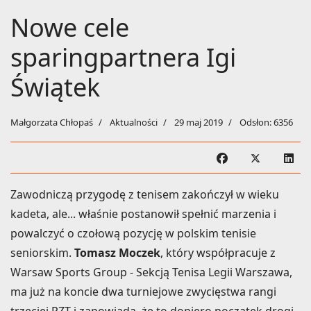
Nowe cele
sparingpartnera Igi
Świątek
Małgorzata Chłopaś
Aktualności
29 maj 2019
Odsłon: 6356
Zawodniczą przygodę z tenisem zakończył w wieku
kadeta, ale... właśnie postanowił spełnić marzenia i
powalczyć o czołową pozycję w polskim tenisie
seniorskim.
Tomasz Moczek
, który współpracuje z
Warsaw Sports Group - Sekcją Tenisa Legii Warszawa,
ma już na koncie dwa turniejowe zwycięstwa rangi
trzeciej PZT i zapowiada, że to dopiero początek drogi.