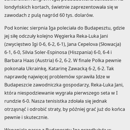
londyńskich kortach, świetnie zaprezentowała się w
zawodach z pulą nagród 60 tys. dolarów.
Pod koniec sierpnia Iga poleciała do Budapesztu, gdzie
jej siłę odczuły kolejno Węgierka Reka-Luka Jani
(zwycięstwo Igi 0-6, 6-2, 6-1), Jana Cepelova (Słowacja)
6-1, 6-0, Silvia Soler-Espinosa (Hiszpania) 6-0, 6-4 i
Barbara Haas (Austria) 6-2, 6-2. W finale Polka pewnie
pokonała Ukrainkę, Katarinę Zawacką 6-2, 6-2. Tak
naprawdę najwięcej problemów sprawiła Idze w
Budapeszcie zawodniczka gospodarzy, Reka-Luka Jani,
która niespodziewanie wygrała pierwszego seta w I
rundzie 6-0. Nasza tenisistka zdołała się jednak
otrząsnąć i odrobić straty, by później grać już do końca
pewnie i skutecznie.
Wspaniałą passę z Budapesztu Iga przedłużyła w