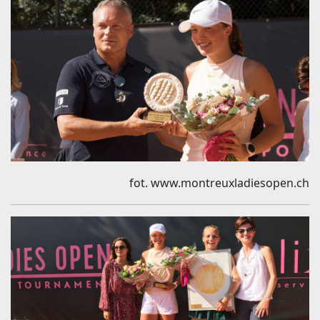
fot. www.montreuxladiesopen.ch