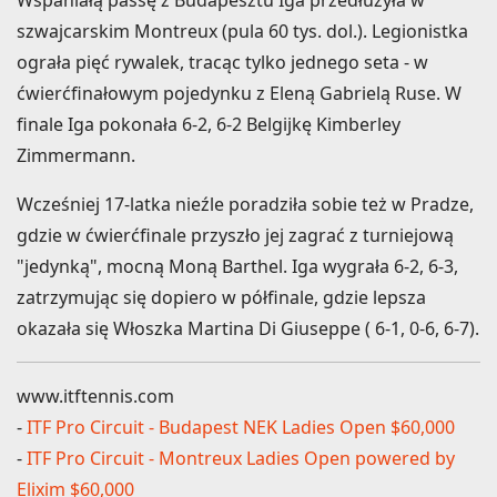
szwajcarskim Montreux (pula 60 tys. dol.). Legionistka
ograła pięć rywalek, tracąc tylko jednego seta - w
ćwierćfinałowym pojedynku z Eleną Gabrielą Ruse. W
finale Iga pokonała 6-2, 6-2 Belgijkę Kimberley
Zimmermann.
Wcześniej 17-latka nieźle poradziła sobie też w Pradze,
gdzie w ćwierćfinale przyszło jej zagrać z turniejową
"jedynką", mocną Moną Barthel. Iga wygrała 6-2, 6-3,
zatrzymując się dopiero w półfinale, gdzie lepsza
okazała się Włoszka Martina Di Giuseppe ( 6-1, 0-6, 6-7).
www.itftennis.com
-
ITF Pro Circuit - Budapest NEK Ladies Open $60,000
-
ITF Pro Circuit - Montreux Ladies Open powered by
Elixim $60,000