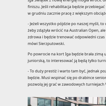
Iga Świątek z nową energią mogła wrócić do 
finiszu. Jeśli rehabilitacja będzie przebiega
w grudniu zacznie pracę z większym obciąż
- Jeżeli wszystko pójdzie po naszej myśli, to
żeby zdążyła wrócić na Australian Open, ale 
zdrowa i będzie trenować odpowiedni czas n
mówi Sierzputowski.
Po powrocie na kort Iga będzie brała zimą ud
juniorską, to interesować ją będą tylko tur
- To duży prestiż i warto tam być, jednak poz
będzie. Musi wspinać się po drabince senior
pozwolą jej grać w zawodowych turniejach 