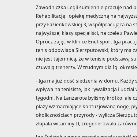
Zawodniczka Legii sumiennie pracuje nad pow
Rehabilitację i opiekę medyczną na najwyżs
przy Łazienkowskiej 3, współpracująca na s
najwyższej klasy specjaliści, na czele z Paw
Oprócz zajęć w klinice Enel-Sport Iga prac
tenis odpowiada Sierzputowski, który ma za 
nie jest tajemnicą, że w tenisie podstawą 
czuwają trenerzy. W trudnym dla Igi okresi
- Iga ma już dość siedzenia w domu. Każdy s
wpływa na tenisistę, jak rywalizacja i udzia
tygodni. Na Lanzarote byliśmy krótko, ale 
plaży wzmacniające kontuzjowaną nogę, pły
okolicznościach przyrody - wylicza Sierzput
złapała witaminy D, zregenerowała zarówno ps