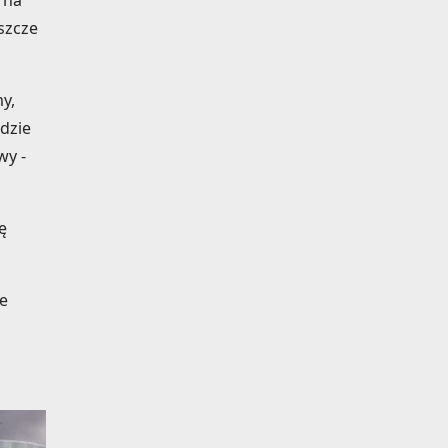
 na
eszcze
my,
ędzie
wy -
ę
ie