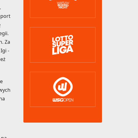
.
Sport
ę
gii.
n. Za
gi -
ież
ie
twych
 na