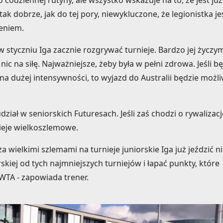
codziennej rutyny, ale wszystko wskazuje na to, że jest już
ć tak dobrze, jak do tej pory, niewykluczone, że legionistka j
eniem.
 w styczniu Iga zacznie rozgrywać turnieje. Bardzo jej życzy
nic na siłę. Najważniejsze, żeby była w pełni zdrowa. Jeśli b
a dużej intensywności, to wyjazd do Australii będzie możli
ział w seniorskich Futuresach. Jeśli zaś chodzi o rywalizacj
nieje wielkoszlemowe.
a wielkimi szlemami na turnieje juniorskie Iga już jeździć n
skiej od tych najmniejszych turniejów i łapać punkty, które
WTA - zapowiada trener.