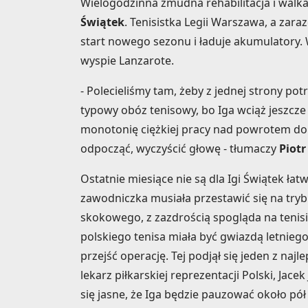
Wielogodzinna żmudna rehabilitacja i walka 
Świątek
. Tenisistka Legii Warszawa, a zar
start nowego sezonu i ładuje akumulatory.
wyspie Lanzarote.
- Polecieliśmy tam, żeby z jednej strony pot
typowy obóz tenisowy, bo Iga wciąż jeszcze
monotonię ciężkiej pracy nad powrotem do 
odpocząć, wyczyścić głowę - tłumaczy
Piotr
Ostatnie miesiące nie są dla Igi Świątek ła
zawodniczka musiała przestawić się na tryb
skokowego, z zazdrością spogląda na tenisi
polskiego tenisa miała być gwiazdą letnie
przejść operację. Tej podjął się jeden z naj
lekarz piłkarskiej reprezentacji Polski, Jac
się jasne, że Iga będzie pauzować około pół