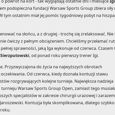
o powrót na kort - tak wyglądają ostatnie dni i miesiące
Igi
azem podopieczna fundacji Warsaw Sports Group zbiera siły
 W tym ostatnim miał jej pomóc tygodniowy pobyt na hiszpa
renować na słońcu, a z drugiej - trochę się zrelaksować. Nie 
 nie ćwiczy z pełnym obciążeniem. Chcieliśmy przełamać rut
pełnej sprawności, jaką Iga wykonuje od czerwca. Czasem 
 Sierzputowski
, od ponad roku pierwszy trener Igi.
twe. Przyzwyczajona do życia na najwyższych obrotach
 oczekiwania. Od czerwca, kiedy doznała kontuzji stawu
stów rozgrywających kolejne turnieje. Największa nadzieja
go turnieju Warsaw Sports Group Open, zamiast tego musiał
lepszych specjalistów w zakresie chirurgii urazowej i zarazem
ek Jaroszewski. Kontuzja była skomplikowana, dlatego szybko
 roku.