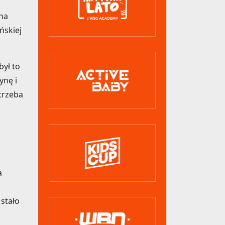
 na
ńskiej
był to
ynę i
trzeba
a
 stało