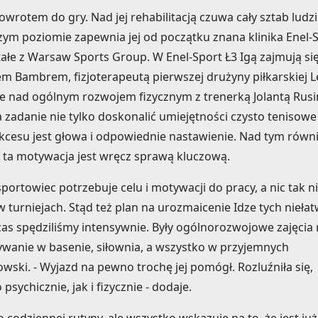
rotem do gry. Nad jej rehabilitacją czuwa cały sztab ludzi
zym poziomie zapewnia jej od początku znana klinika Enel-
tałe z Warsaw Sports Group. W Enel-Sport Ł3 Igą zajmują si
łem Bambrem, fizjoterapeutą pierwszej drużyny piłkarskiej Le
uje nad ogólnym rozwojem fizycznym z trenerką Jolantą Rusi
zadanie nie tylko doskonalić umiejętności czysto tenisowe I
sukcesu jest głowa i odpowiednie nastawienie. Nad tym równ
e ta motywacja jest wręcz sprawą kluczową.
portowiec potrzebuje celu i motywacji do pracy, a nic tak n
ł w turniejach. Stąd też plan na urozmaicenie Idze tych nieła
czas spędziliśmy intensywnie. Były ogólnorozwojowe zajęcia
wanie w basenie, siłownia, a wszystko w przyjemnych
owski. - Wyjazd na pewno trochę jej pomógł. Rozluźniła się,
ychicznie, jak i fizycznie - dodaje.