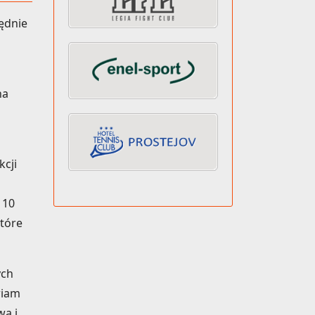
lędnie
na
cji
 10
które
ych
wiam
wa i