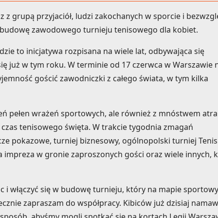
 z grupą przyjaciół, ludzi zakochanych w sporcie i bezwzg
 budowę zawodowego turnieju tenisowego dla kobiet.
dzie to inicjatywa rozpisana na wiele lat, odbywająca się
 się już w tym roku. W terminie od 17 czerwca w Warszawie 
jemność gościć zawodniczki z całego świata, w tym kilka
eń pełen wrażeń sportowych, ale również z mnóstwem atrak
ć czas tenisowego święta. W trakcie tygodnia zmagań
e pokazowe, turniej biznesowy, ogólnopolski turniej Tenis
 impreza w gronie zaproszonych gości oraz wiele innych, 
c i włączyć się w budowę turnieju, który na mapie sportow
ecznie zapraszam do współpracy. Kibiców już dzisiaj nama
i sposób, abyśmy mogli spotkać się na kortach Legii Warsza