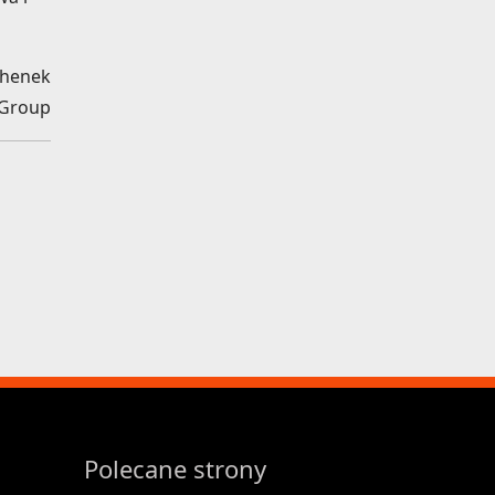
chenek
 Group
Polecane strony