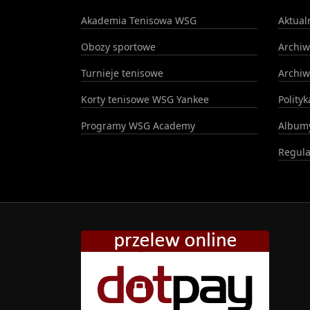
Akademia Tenisowa WSG
Aktual
Obozy sportowe
Archi
Turnieje tenisowe
Archi
Korty tenisowe WSG Yankee
Polity
Programy WSG Academy
Albumy
Regula