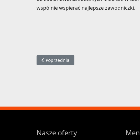
wspólnie wspierać najlepsze zawodniczki.
Poprzednia strona: Konferencja prasowa
Poprzednia
Nasze oferty
Men