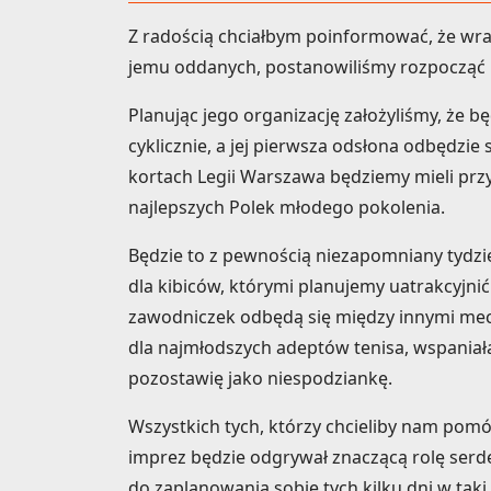
Z radością chciałbym poinformować, że wraz
jemu oddanych, postanowiliśmy rozpocząć
Planując jego organizację założyliśmy, że bę
cyklicznie, a jej pierwsza odsłona odbędzie
kortach Legii Warszawa będziemy mieli przy
najlepszych Polek młodego pokolenia.
Będzie to z pewnością niezapomniany tydzi
dla kibiców, którymi planujemy uatrakcyjni
zawodniczek odbędą się między innymi mecz
dla najmłodszych adeptów tenisa, wspaniała
pozostawię jako niespodziankę.
Wszystkich tych, którzy chcieliby nam pomó
imprez będzie odgrywał znaczącą rolę serd
do zaplanowania sobie tych kilku dni w tak