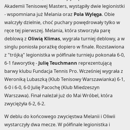
Akademii Tenisowej Masters, wystąpiły dwie legionistki
- wspomniana już Melania oraz
Pola Wylęga
. Obie
walczyły dzielnie, choć puchary powędrowały tylko w
ręce tej pierwszej. Melania, która stworzyła parę
deblową z
Oliwią Klimas
, wygrała turniej deblowy, a w
singlu poniosła porażkę dopiero w finale. Rozstawiona
z "trójką" legionistka w półfinale turnieju pokonała 6-0,
6-1 faworytkę -
Julię Teuchmann
reprezentującą
barwy klubu Fundacja Tennis Pro. Wcześniej wygrała z
Weroniką Lubaszką (Klub Tenisowy Warszawianka) 6-1,
6-0 i 6-0, 6-0 Julię Pacochę (Klub Miedzeszyn
Warszawa). Finał należał już do Mai Wróbel, która
zwyciężyła 6-2, 6-2.
W deblu do końcowego zwycięstwa Melanii i Oliwii
wystarczyły dwa mecze. W półfinale legionistka i