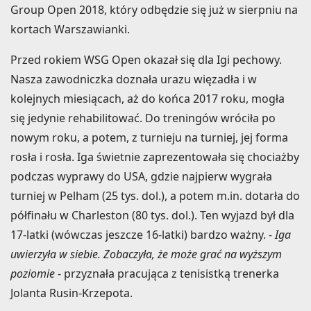
Group Open 2018, który odbędzie się już w sierpniu na
kortach Warszawianki.
Przed rokiem WSG Open okazał się dla Igi pechowy.
Nasza zawodniczka doznała urazu więzadła i w
kolejnych miesiącach, aż do końca 2017 roku, mogła
się jedynie rehabilitować. Do treningów wróciła po
nowym roku, a potem, z turnieju na turniej, jej forma
rosła i rosła. Iga świetnie zaprezentowała się chociażby
podczas wyprawy do USA, gdzie najpierw wygrała
turniej w Pelham (25 tys. dol.), a potem m.in. dotarła do
półfinału w Charleston (80 tys. dol.). Ten wyjazd był dla
17-latki (wówczas jeszcze 16-latki) bardzo ważny.
- Iga
uwierzyła w siebie. Zobaczyła, że może grać na wyższym
poziomie
- przyznała pracująca z tenisistką trenerka
Jolanta Rusin-Krzepota.