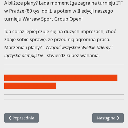
A bliższe plany? Lada moment Iga zagra na turnieju ITF
w Pradze (80 tys. dol.), a potem w II edycji naszego
turnieju Warsaw Sport Group Open!
Iga coraz lepiej czuje się na dużych imprezach, choć
zdaje sobie sprawę, że przed nią ogromna praca.
Marzenia i plany?
- Wygrać wszystkie Wielkie Szlemy i
igrzyska olimpijskie
- stwierdziła bez wahania.
The Junior Championships Wimbledon 2018 - zobacz
galerię zdjęć Igi Świątek
Poprzednia strona: Warsaw Sports Group Open 2018 coraz bliż
Następna strona
Poprzednia
Następna