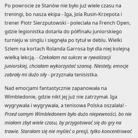
Po powrocie ze Stanów nie było już wiele czasu na
treningi, bo nasza ekipa - Iga, Jola Rusin-Krzepota i
trener Piotr Sierzputowski - poleciała na French Open,
gdzie legionistka dotarła do półfinału juniorskiego
turnieju w singlu i sięgnęła po tytuł w deblu. Wielki
Szlem na kortach Rolanda Garrosa był dla niej kolejną
wielką lekcją.
- Czekałam na sukces w rywalizacji
juniorskiej, chciałam wykorzystać szansę. Niestety, emocje
zabrały mi dużo siły
- przyznała tenisistka.
Nad emocjami fantastycznie zapanowała na
Wimbledonie, gdzie nikt jej już nie zatrzymał. Iga
wygrywała i wygrywała, a tenisowa Polska oszalała!
-
Przed samym Wimbledonem było dużo niepewności, bo nie
miałam zbyt wiele czasu, by przygotować się do gry na
trawie. Starałam się nie myśleć o presji, tylko koncentrować