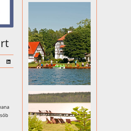
rt
wana
osób