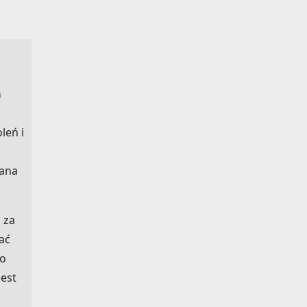
a
leń i
zana
 za
ać
do
est