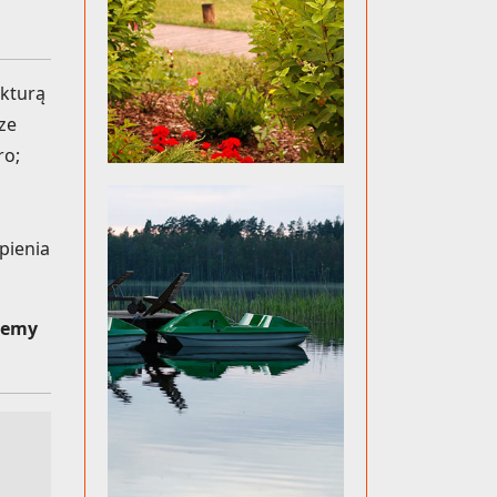
kturą
ze
ro;
pienia
demy