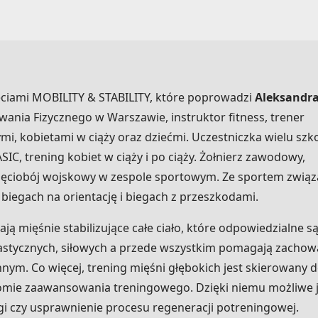
ciami MOBILITY & STABILITY, które poprowadzi
Aleksandr
nia Fizycznego w Warszawie, instruktor fitness, trener
mi, kobietami w ciąży oraz dziećmi. Uczestniczka wielu szko
C, trening kobiet w ciąży i po ciąży. Żołnierz zawodowy,
 pięciobój wojskowy w zespole sportowym. Ze sportem zwią
 biegach na orientację i biegach z przeszkodami.
ą mięśnie stabilizujące całe ciało, które odpowiedzialne są
stycznych, siłowych a przede wszystkim pomagają zachow
nym. Co więcej, trening mięśni głębokich jest skierowany 
omie zaawansowania treningowego. Dzięki niemu możliwe j
 czy usprawnienie procesu regeneracji potreningowej.