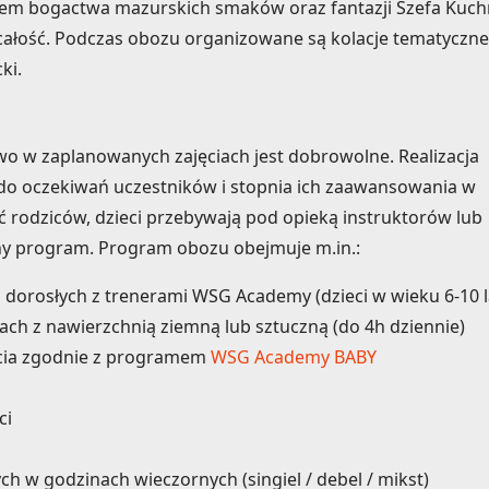
em bogactwa mazurskich smaków oraz fantazji Szefa Kuchn
i całość. Podczas obozu organizowane są kolacje tematyczne,
ki.
wo w zaplanowanych zajęciach jest dobrowolne. Realizacja
o oczekiwań uczestników i stopnia ich zaawansowania w
ć rodziców, dzieci przebywają pod opieką instruktorów lub
y program. Program obozu obejmuje m.in.:
 i dorosłych z trenerami WSG Academy (dzieci w wieku 6-10 l
ach z nawierzchnią ziemną lub sztuczną (do 4h dziennie)
ęcia zgodnie z programem
WSG Academy BABY
ci
ch w godzinach wieczornych (singiel / debel / mikst)