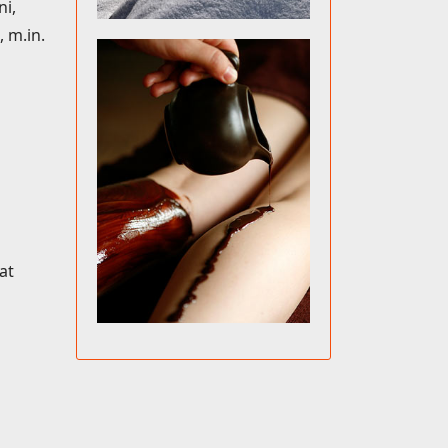
i,
 m.in.
at