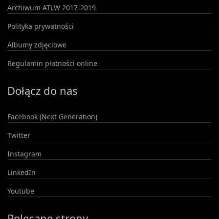
Archiwum ATLW 2017-2019
Polityka prywatności
Albumy zdjęciowe
Regulamin płatności online
Dołącz do nas
Facebook (Next Generation)
Twitter
Instagram
LinkedIn
Youtube
Polecane strony